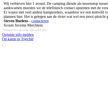
Wij verbleven hier 1 avond. De camping diende als tussenstop tussen
aankwamen moesten we de telefonisch contact opnemen met de vera
Er waren niet veel andere kampeerders, waardoor we een tentveld voor 
plannen hier. Het is gelegen aan de rivier wat wel een mooi uitzicht ge
Steven Buelens
-
contacteren
Scouts Juventa Merchtem
Verbleef hier op kamp tijdens Juli 2017
Onjuiste info melden
Op kamp in Tsjechië