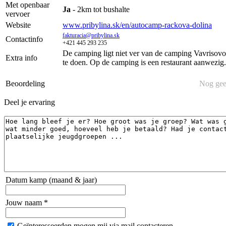
Met openbaar
Ja
- 2km tot bushalte
vervoer
Website
www.pribylina.sk/en/autocamp-rackova-dolina
fakturacia@pribylina.sk
Contactinfo
+421 445 293 235
De camping ligt niet ver van de camping Vavrisovo.
Extra info
te doen. Op de camping is een restaurant aanwezig.
Beoordeling
Nog gee
Deel je ervaring
Datum kamp (maand & jaar)
Jouw naam *
Geïnteresseerden mogen mij via mail contacteren