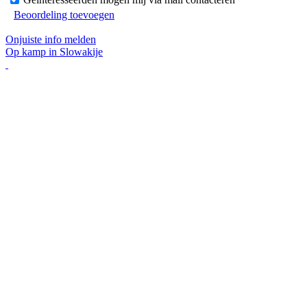
Beoordeling toevoegen
Onjuiste info melden
Op kamp in Slowakije