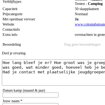
Verblijftypes
Tenten -
Camping
Capaciteit
50 slaapplaatsen
Prijscategorie
Normaal
Met openbaar vervoer
Ja
Website
www.coloniabutoaie
Contactinfo
Extra info
overnachten in grot
Beoordeling
Nog geen beoordelingen
Deel je ervaring
Datum kamp (maand & jaar)
Jouw naam *