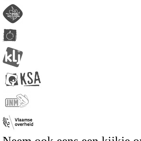
Neem ook eens een kijkje 