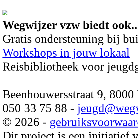
google maps embed lin
Wegwijzer vzw biedt ook..
Gratis ondersteuning bij b
Workshops in jouw lokaal
Reisbibliotheek voor jeugd
Beenhouwersstraat 9, 8000
050 33 75 88 -
jeugd
@wegw
© 2026 -
gebruiksvoorwaa
Dit project is een initiatief