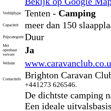
Bekijk op Google Ma
Tenten -
Camping
Verblijftype
meer dan 150 slaappla
Capaciteit
Duur
Prijscategorie
Met
Ja
openbaar
vervoer
www.caravanclub.co.uk
Website
Brighton Caravan Clu
Contactinfo
+441273 626546.
De dichtste camping n
Een ideale uitvalsbasi