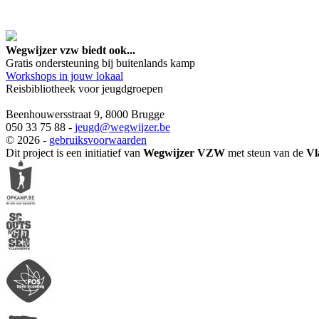
google maps embed lin
Wegwijzer vzw biedt ook...
Gratis ondersteuning bij buitenlands kamp
Workshops in jouw lokaal
Reisbibliotheek voor jeugdgroepen
Beenhouwersstraat 9, 8000 Brugge
050 33 75 88 -
jeugd
@wegwijzer.be
© 2026 -
gebruiksvoorwaarden
Dit project is een initiatief van
Wegwijzer VZW
met steun van de
Vl