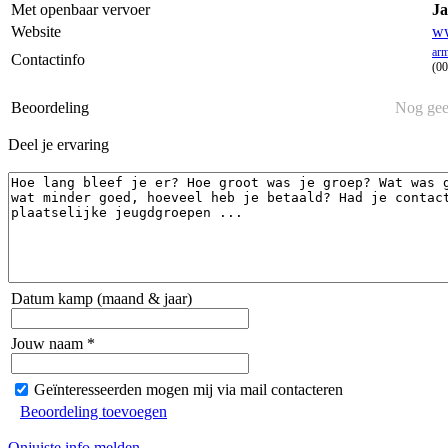
Met openbaar vervoer
Ja
Website
ww
ar
Contactinfo
(00
Beoordeling
Nog gee
Deel je ervaring
Datum kamp (maand & jaar)
Jouw naam *
Geïnteresseerden mogen mij via mail contacteren
Beoordeling toevoegen
Onjuiste info melden