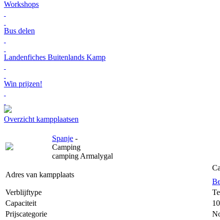
Workshops
Bus delen
Landenfiches Buitenlands Kamp
Win prijzen!
Overzicht kampplaatsen
Spanje
-
Camping
camping Armalygal
Ca
Adres van kampplaats
Be
Verblijftype
Te
Capaciteit
10
Prijscategorie
No