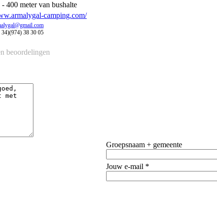
- 400 meter van bushalte
w.armalygal-camping.com/
malygal@gmail.com
 34)(974) 38 30 05
n beoordelingen
Groepsnaam + gemeente
Jouw e-mail *