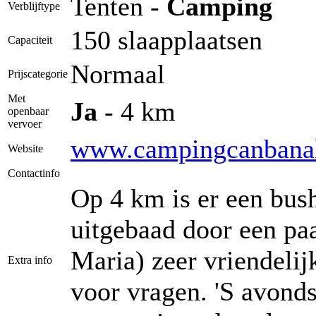
Tenten -
Camping
Verblijftype
150 slaapplaatsen
Capaciteit
Normaal
Prijscategorie
Met
Ja
- 4 km
openbaar
vervoer
www.campingcanbanal
Website
Contactinfo
Op 4 km is er een bus
uitgebaad door een paa
Maria) zeer vriendelij
Extra info
voor vragen. 'S avonds