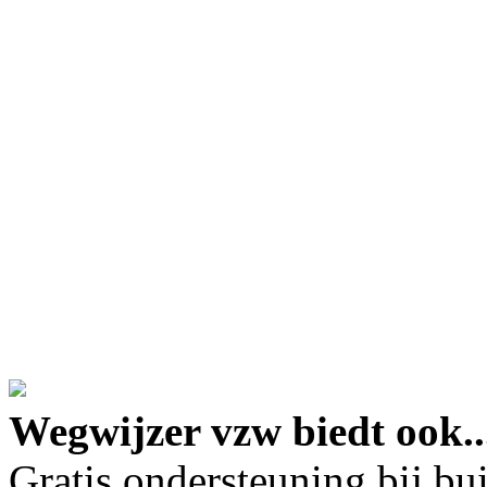
google maps embed lin
Wegwijzer vzw biedt ook..
Gratis ondersteuning bij b