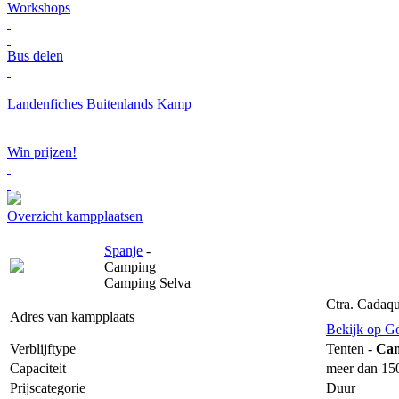
Workshops
Bus delen
Landenfiches Buitenlands Kamp
Win prijzen!
Overzicht kampplaatsen
Spanje
-
Camping
Camping Selva
Ctra. Cadaqu
Adres van kampplaats
Bekijk op G
Verblijftype
Tenten -
Ca
Capaciteit
meer dan 150
Prijscategorie
Duur