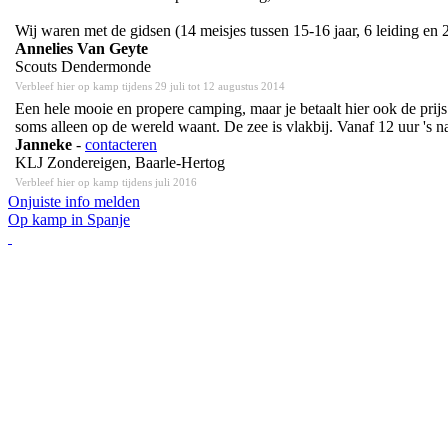
Wij waren met de gidsen (14 meisjes tussen 15-16 jaar, 6 leiding e
Annelies Van Geyte
Scouts Dendermonde
Verbleef hier op kamp tijdens 29 juli tot 12 augustus 2014
Een hele mooie en propere camping, maar je betaalt hier ook de prijs 
soms alleen op de wereld waant. De zee is vlakbij. Vanaf 12 uur 's n
Janneke
-
contacteren
KLJ Zondereigen, Baarle-Hertog
Verbleef hier op kamp tijdens juli 2016
Onjuiste info melden
Op kamp in Spanje