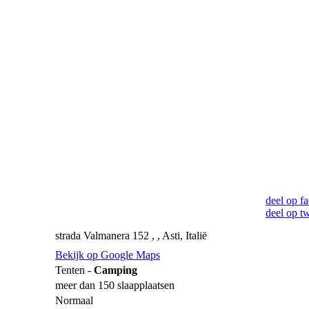
deel op f
deel op tw
strada Valmanera 152 , , Asti, Italië
Bekijk op Google Maps
Tenten -
Camping
meer dan 150 slaapplaatsen
Normaal