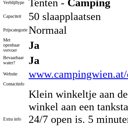
Tenten -
Camping
Verblijftype
50 slaapplaatsen
Capaciteit
Normaal
Prijscategorie
Met
Ja
openbaar
vervoer
Ja
Bevaarbaar
water?
www.campingwien.at/
Website
Contactinfo
Klein winkeltje aan d
winkel aan een tanksta
24/7 open is. 5 minut
Extra info