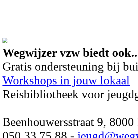
google maps embed lin
Wegwijzer vzw biedt ook..
Gratis ondersteuning bij b
Workshops in jouw lokaal
Reisbibliotheek voor jeugd
Beenhouwersstraat 9, 8000
050 33 75 88 -
jeugd
@wegw