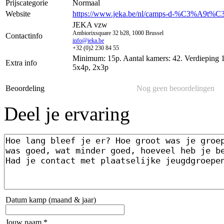
Prijscategorie
Normaal
Website
https://www.jeka.be/nl/camps-d-%C3%A9t%C
JEKA vzw
Ambiorixsquare 32 b28, 1000 Brussel
Contactinfo
info@jeka.be
+32 (0)2 230 84 55
Minimum: 15p. Aantal kamers: 42. Verdieping 1
Extra info
5x4p, 2x3p
Beoordeling
Nog geen beoordelingen
Deel je ervaring
Datum kamp (maand & jaar)
Jouw naam *