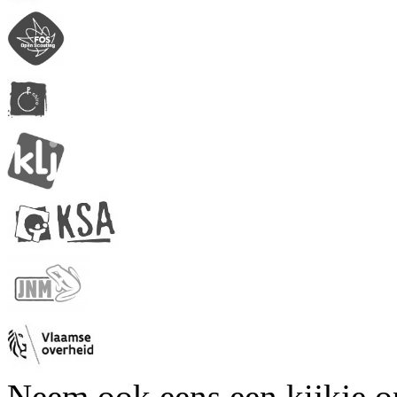
Neem ook eens een kijkje 