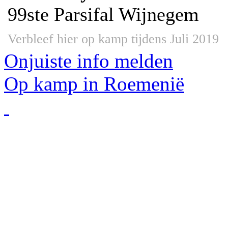
99ste Parsifal Wijnegem
Verbleef hier op kamp tijdens Juli 2019
Onjuiste info melden
Op kamp in Roemenië