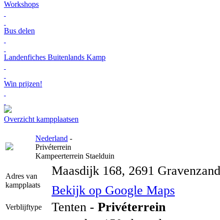
Workshops
Bus delen
Landenfiches Buitenlands Kamp
Win prijzen!
Overzicht kampplaatsen
Nederland
-
Privéterrein
Kampeerterrein Staelduin
Maasdijk 168, 2691 Gravenzand
Adres van
kampplaats
Bekijk op Google Maps
Tenten -
Privéterrein
Verblijftype