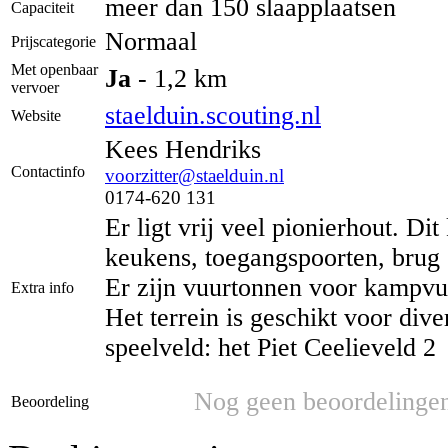
meer dan 150 slaapplaatsen
Capaciteit
Normaal
Prijscategorie
Met openbaar
Ja
- 1,2 km
vervoer
staelduin.scouting.nl
Website
Kees Hendriks
Contactinfo
voorzitter@staelduin.nl
0174-620 131
Er ligt vrij veel pionierhout. D
keukens, toegangspoorten, brug o
Er zijn vuurtonnen voor kampvur
Extra info
Het terrein is geschikt voor dive
speelveld: het Piet Ceelieveld 2
Nog geen beoordelinge
Beoordeling