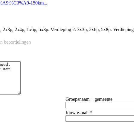
C3%A9t%C3%A9-150km...
p, 2x3p, 2x4p, 1x6p, 5x8p. Verdieping 2: 3x3p, 2x6p, 5x8p. Verdieping
n beoordelingen
Groepsnaam + gemeente
Jouw e-mail *