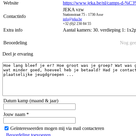
Website
https://www.jeka.be/nl/camps-d-%
JEKA vzw
Stationstraat 75 - 1730 Asse
Contactinfo
info@jeka.be
+32 (0)2 230 84 55
Extra info
Aantal kamers: 30. verdieping 1: 1x2
Beoordeling
Nog gee
Deel je ervaring
Datum kamp (maand & jaar)
Jouw naam *
Geïnteresseerden mogen mij via mail contacteren
Beoordeling toevoegen