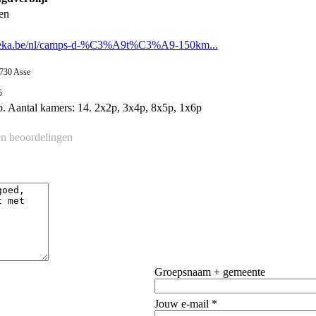
sen
.jeka.be/nl/camps-d-%C3%A9t%C3%A9-150km...
 1730 Asse
5
 Aantal kamers: 14. 2x2p, 3x4p, 8x5p, 1x6p
n beoordelingen
Groepsnaam + gemeente
Jouw e-mail *