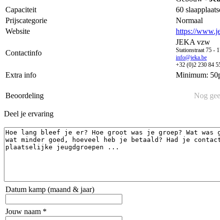
Capaciteit
60 slaapplaat
Prijscategorie
Normaal
Website
https://www
JEKA vzw
Stationstraat 75 -
Contactinfo
info@jeka.be
+32 (0)2 230 84 5
Extra info
Minimum: 50p.
Beoordeling
Nog gee
Deel je ervaring
Datum kamp (maand & jaar)
Jouw naam *