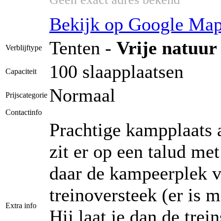
Bekijk op Google Ma
Tenten -
Vrije natuur
Verblijftype
100 slaapplaatsen
Capaciteit
Normaal
Prijscategorie
Contactinfo
Prachtige kampplaats a
zit er op een talud me
daar de kampeerplek v
treinoversteek (er is m
Extra info
Hij laat je dan de tre