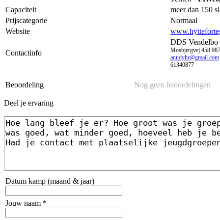
Capaciteit
meer dan 150 sl
Prijscategorie
Normaal
Website
www.hytteforte
DDS Vendelbo D
Mosbjergvej 458 987
Contactinfo
anndyhr@gmail.com
61340877
Beoordeling
Nog geen beoordelingen
Deel je ervaring
Datum kamp (maand & jaar)
Jouw naam *