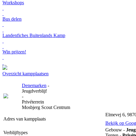
Workshops
Bus delen
Landenfiches Buitenlands Kamp
Win prijzen!
Overzicht kampplaatsen
Denemarken
-
Jeugdverblijf
-
Privéterrein
Mosbjerg Scout Centrum
Elmevej 6, 987
Adres van kampplaats
Bekijk op Goo
Gebouw -
Jeug
Verblijftypes
Tenten -
Privét