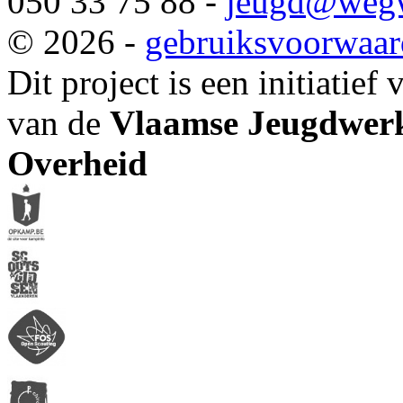
050 33 75 88 -
jeugd
@wegw
© 2026 -
gebruiksvoorwaa
Dit project is een initiatief
van de
Vlaamse Jeugdwerk
Overheid