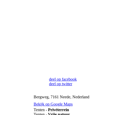
deel op facebook
deel op twitter
Bergweg, 7161 Neede, Nederland
Bekijk op Google Maps
Tenten -
Privéterrein
Tenten -
Vrije natuur