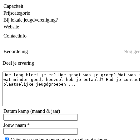
Capaciteit
Prijscategorie
Bij lokale jeugdvereniging?
Website
Contactinfo
Beoordeling
Nog gee
Deel je ervaring
Datum kamp (maand & jaar)
Jouw naam *
Geïnteresseerden mogen mij via mail contacteren