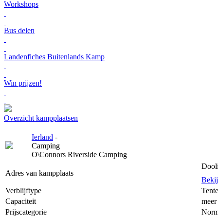
Workshops
Bus delen
Landenfiches Buitenlands Kamp
Win prijzen!
Overzicht kampplaatsen
Ierland
-
Camping
O\Connors Riverside Camping
Dooli
Adres van kampplaats
Beki
Verblijftype
Tent
Capaciteit
meer 
Prijscategorie
Norm