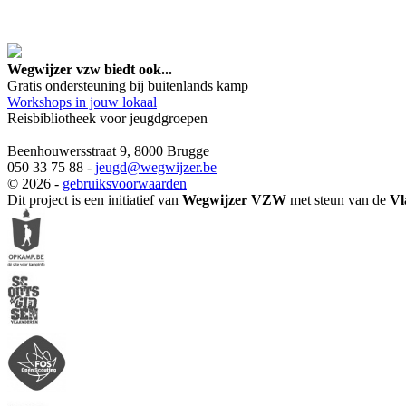
google maps embed lin
Wegwijzer vzw biedt ook...
Gratis ondersteuning bij buitenlands kamp
Workshops in jouw lokaal
Reisbibliotheek voor jeugdgroepen
Beenhouwersstraat 9, 8000 Brugge
050 33 75 88 -
jeugd
@wegwijzer.be
© 2026 -
gebruiksvoorwaarden
Dit project is een initiatief van
Wegwijzer VZW
met steun van de
Vl