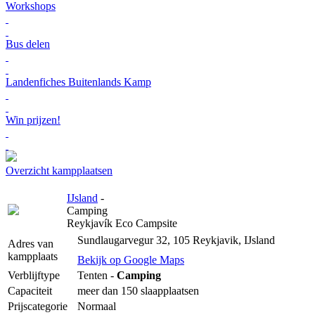
Workshops
Bus delen
Landenfiches Buitenlands Kamp
Win prijzen!
Overzicht kampplaatsen
IJsland
-
Camping
Reykjavík Eco Campsite
Sundlaugarvegur 32, 105 Reykjavik, IJsland
Adres van
kampplaats
Bekijk op Google Maps
Verblijftype
Tenten -
Camping
Capaciteit
meer dan 150 slaapplaatsen
Prijscategorie
Normaal