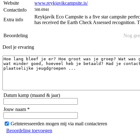
Website
www.reykjavikcampsite.is/
Contactinfo
568-6944
Reykjavík Eco Campsite is a five star campsite perfe
Extra info
has received the Earth Check Assessed recognition. T
Beoordeling
Nog gee
Deel je ervaring
Datum kamp (maand & jaar)
Jouw naam *
Geïnteresseerden mogen mij via mail contacteren
Beoordeling toevoegen