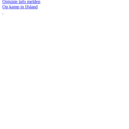
Onjuiste info melden
Op kamp in IJsland