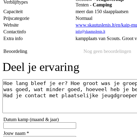
Verblijftypes
Tenten -
Camping
Capaciteit
meer dan 150 slaapplaatsen
Prijscategorie
Normaal
Website
www.skautuslenis.lt/en/kaip-mus
Contactinfo
info@skautuslenis.lt
Extra info
kampplaats van Scouts. Groot ve
Beoordeling
Nog geen beoordelingen
Deel je ervaring
Datum kamp (maand & jaar)
Jouw naam *