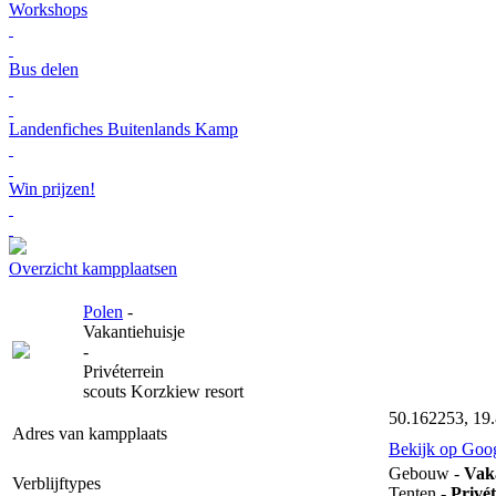
Workshops
Bus delen
Landenfiches Buitenlands Kamp
Win prijzen!
Overzicht kampplaatsen
Polen
-
Vakantiehuisje
-
Privéterrein
scouts Korzkiew resort
50.162253, 19
Adres van kampplaats
Bekijk op Goo
Gebouw -
Vaka
Verblijftypes
Tenten -
Privét