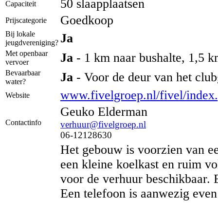
50 slaapplaatsen
Capaciteit
Goedkoop
Prijscategorie
Bij lokale
Ja
jeugdvereniging?
Met openbaar
Ja
- 1 km naar bushalte, 1,5 km
vervoer
Bevaarbaar
Ja
- Voor de deur van het club
water?
www.fivelgroep.nl/fivel/index
Website
Geuko Elderman
Contactinfo
verhuur@fivelgroep.nl
06-12128630
Het gebouw is voorzien van ee
een kleine koelkast en ruim vo
voor de verhuur beschikbaar. E
Een telefoon is aanwezig even 