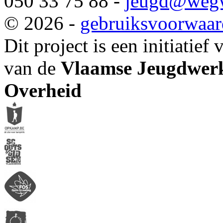
050 33 75 88 -
jeugd
@wegw
© 2026 -
gebruiksvoorwaa
Dit project is een initiatief
van de
Vlaamse Jeugdwerk
Overheid