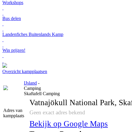
Workshops
Bus delen
Landenfiches Buitenlands Kamp
Win prijzen!
Overzicht kampplaatsen
IJsland
-
Camping
Skaftafell Camping
Vatnajökull National Park, Skaf
Adres van
Geen exact adres bekend
kampplaats
Bekijk op Google Maps