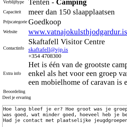
Tenten -
Camping
Verblijftype
meer dan 150 slaapplaatsen
Capaciteit
Goedkoop
Prijscategorie
www.vatnajokulsthjodgardur.is/
Website
Skaftafell Visitor Centre
Contactinfo
skaftafell@vjp.is
+354 4708300
Het is één van de grootste camp
enkel als het voor een groep v
Extra info
een mobielhome of caravan is er
Beoordeling
Deel je ervaring