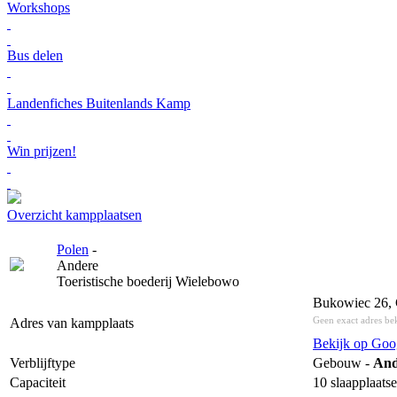
Workshops
Bus delen
Landenfiches Buitenlands Kamp
Win prijzen!
Overzicht kampplaatsen
Polen
-
Andere
Toeristische boederij Wielebowo
Bukowiec 26, 
Geen exact adres be
Adres van kampplaats
Bekijk op Goo
Verblijftype
Gebouw -
And
Capaciteit
10 slaapplaats