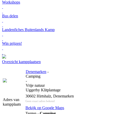
Workshops
Bus delen
Landenfiches Buitenlands Kamp
Win prijzen!
Overzicht kampplaatsen
Denemarken
-
Camping
-
Vrije natuur
Uggerby Klitplantage
30602 Hirtshalz, Denemarken
Adres van
Geen exact adres bekend
kampplaats
Bekijk op Google Maps
Tenten -
Camping