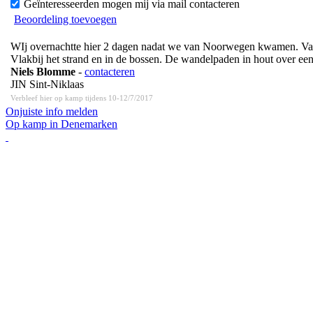
Geïnteresseerden mogen mij via mail contacteren
Beoordeling toevoegen
WIj overnachtte hier 2 dagen nadat we van Noorwegen kwamen. Vanuit
Vlakbij het strand en in de bossen. De wandelpaden in hout over ee
Niels Blomme
-
contacteren
JIN Sint-Niklaas
Verbleef hier op kamp tijdens 10-12/7/2017
Onjuiste info melden
Op kamp in Denemarken