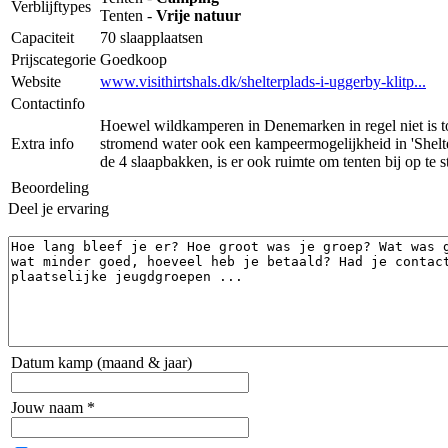
Verblijftypes
Tenten -
Vrije natuur
Capaciteit
70 slaapplaatsen
Prijscategorie
Goedkoop
Website
www.visithirtshals.dk/shelterplads-i-uggerby-klitp...
Contactinfo
Hoewel wildkamperen in Denemarken in regel niet is to
Extra info
stromend water ook een kampeermogelijkheid in 'Shelters
de 4 slaapbakken, is er ook ruimte om tenten bij op te s
Beoordeling
Deel je ervaring
Datum kamp (maand & jaar)
Jouw naam *