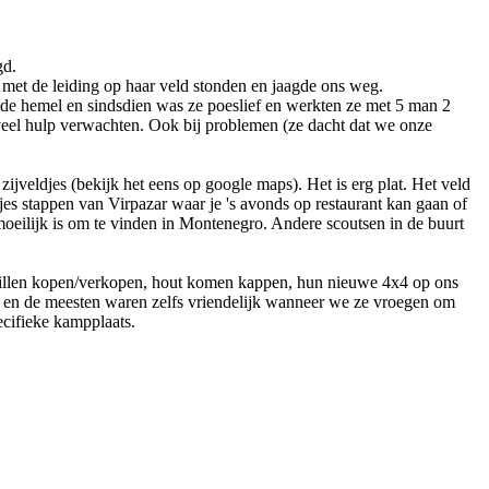
gd.
 met de leiding op haar veld stonden en jaagde ons weg.
 de hemel en sindsdien was ze poeslief en werkten ze met 5 man 2
 veel hulp verwachten. Ook bij problemen (ze dacht dat we onze
ijveldjes (bekijk het eens op google maps). Het is erg plat. Het veld
tjes stappen van Virpazar waar je 's avonds op restaurant kan gaan of
moeilijk is om te vinden in Montenegro. Andere scoutsen in de buurt
 willen kopen/verkopen, hout komen kappen, hun nieuwe 4x4 op ons
en en de meesten waren zelfs vriendelijk wanneer we ze vroegen om
cifieke kampplaats.