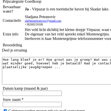
Prijscategorie
Goedkoop
Bevaarbaar
Ja
- Virpazar is een toeristische haven bij Skadar lake.
water?
Sladjana Petranovic
Contactinfo
sladjanapetranovic@gmail.com
+38269219100
Het veld licht dichtbij het kleine dorpje Virpazar, waar 
Extra info
De eigenaar van het veld spreekt enkel Montenegrijns. J
hierboven is haar Montenegrijnse telefoonnummer voor t
Beoordeling
Deel je ervaring
Datum kamp (maand & jaar)
Jouw naam *
Geïnteresseerden mogen mij via mail contacteren