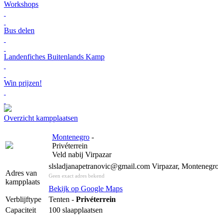
Workshops
Bus delen
Landenfiches Buitenlands Kamp
Win prijzen!
Overzicht kampplaatsen
Montenegro
-
Privéterrein
Veld nabij Virpazar
slsladjanapetranovic@gmail.com Virpazar, Montenegr
Adres van
Geen exact adres bekend
kampplaats
Bekijk op Google Maps
Verblijftype
Tenten -
Privéterrein
Capaciteit
100 slaapplaatsen