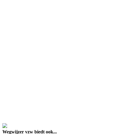
google maps embed lin
Wegwijzer vzw biedt ook...