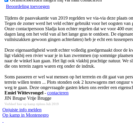
Beoordeling toevoegen
Tijdens de paasvakantie van 2019 regelden we via-via deze plaats om
Tegen de zomer werd het veld echter gebruikt voor het oogsten van g
Onze contactpersoon Sladja kon echter regelen dat we voor 400 euro
dagen lang om het veld van al het lange gras te ontdoen. De eigena
vuilniszakken gewoon gingen achterlaten) heb je echt een tussenper
Deze eigenaardigheid wordt echter volledig goedgemaakt door de kwali
ligt vlakbij een rivier waar je in kan zwemmen (op sommige plaatsen i
naar de winkel kan gaan. Het ligt ook vlakbij prachtige natuur. We 
die ons terrein zagen waren erg onder de indruk.
Soms passeren er wel wat mensen op het terrrein en dit gaat van p
terrein willen testen ... Plots stonden ook 2 luxewagens met onguur
weg te gaan. Deze ongevraagde gasten leken ons eerder een eigensc
Emiel Wittevrongel
-
contacteren
JIN Brugse Vrije Brugge
Verbleef hier op kamp tijdens Juli 2019
Onjuiste info melden
Op kamp in Montenegro