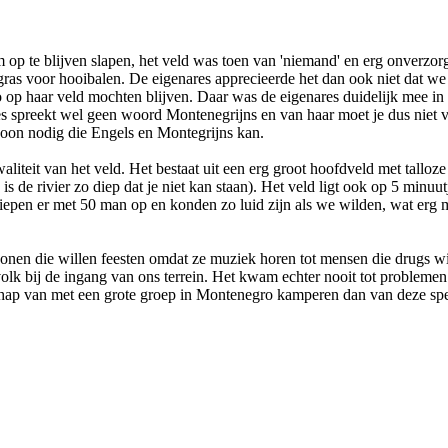
 op te blijven slapen, het veld was toen van 'niemand' en erg onverzor
ras voor hooibalen. De eigenares apprecieerde het dan ook niet dat we
 op haar veld mochten blijven. Daar was de eigenares duidelijk mee in
res spreekt wel geen woord Montenegrijns en van haar moet je dus niet
soon nodig die Engels en Montegrijns kan.
teit van het veld. Het bestaat uit een erg groot hoofdveld met talloze z
s de rivier zo diep dat je niet kan staan). Het veld ligt ook op 5 minuu
sliepen er met 50 man op en konden zo luid zijn als we wilden, wat erg 
ersonen die willen feesten omdat ze muziek horen tot mensen die drugs
 volk bij de ingang van ons terrein. Het kwam echter nooit tot problem
hap van met een grote groep in Montenegro kamperen dan van deze spe