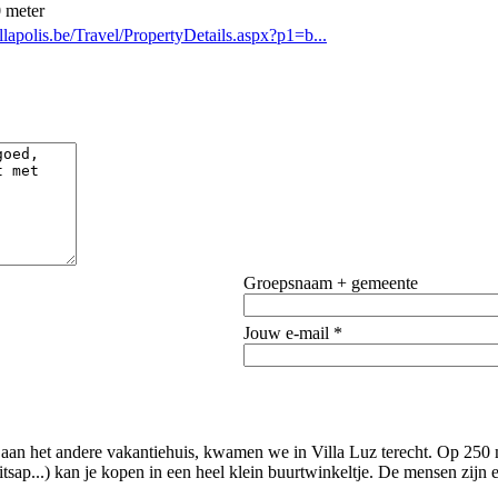
 meter
lapolis.be/Travel/PropertyDetails.aspx?p1=b...
Groepsnaam + gemeente
Jouw e-mail *
aan het andere vakantiehuis, kwamen we in Villa Luz terecht. Op 250 met
tsap...) kan je kopen in een heel klein buurtwinkeltje. De mensen zijn 