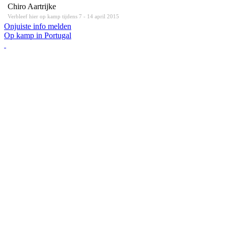
Chiro Aartrijke
Verbleef hier op kamp tijdens 7 - 14 april 2015
Onjuiste info melden
Op kamp in Portugal