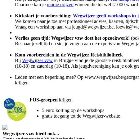
Daarmee kan je
mooie prijzen
winnen die tot wel €1000 waard 
Kickstart je voorbereiding:
Wegwijzer geeft workshops in j
We komen naar je toe met professioneel advies, kaarten, tijds
Vraag een workshop aan via jeugd@wegwijzer.be, loewie@weg
Verlies geen tijd: Wegwijzer vzw doet het opzoekwerk!
(ook
Bespaar jezelf tijd en stel je vragen aan de experts van Wegwi
Kom voorbereiden in de Wegwijzer Reisbibliotheek
Bij
Wegwijzer vzw
in Brugge vind je de grootste reisbibliothe
(10-18) en zaterdag (10-18). Als jeugdvereniging kan je ook g
Leden met een beperking mee? Op www.wegwijzer.be/georganisee
krijgen.
FOS-groepen
krijgen
5 euro korting op de workshops
gratis toegang tot de Wegwijzer-website
Wegwijzer vzw biedt ook...