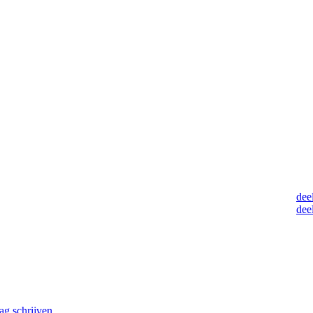
dee
deel
ag schrijven
.