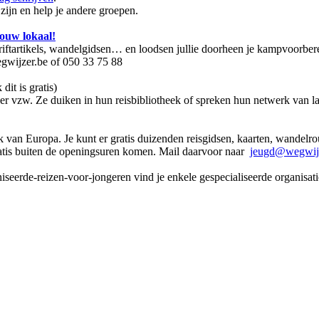
zijn en help je andere groepen.
ouw lokaal!
chriftartikels, wandelgidsen… en loodsen jullie doorheen je kampvoorbe
wijzer.be of 050 33 75 88
 dit is gratis)
jzer vzw. Ze duiken in hun reisbibliotheek of spreken hun netwerk van 
ek van Europa. Je kunt er gratis duizenden reisgidsen, kaarten, wandel
ratis buiten de openingsuren komen. Mail daarvoor naar
jeugd@wegwijz
rde-reizen-voor-jongeren vind je enkele gespecialiseerde organisaties