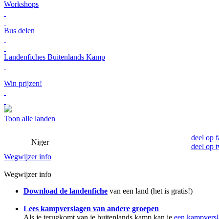
Workshops
Bus delen
Landenfiches Buitenlands Kamp
Win prijzen!
Toon alle landen
deel op 
Niger
deel op t
Wegwijzer info
Wegwijzer info
Download de landenfiche
van een land (het is gratis!)
Lees kampverslagen van andere groepen
Als je terugkomt van je buitenlands kamp kan je
een kampversl