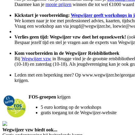
Daarmee kan je
mooie prijzen
winnen die tot wel €1000 waard 
Kickstart je voorbereiding:
Wegwijzer geeft workshops in j
We komen naar je toe met professioneel advies, kaarten, tijds
Vraag een workshop aan via jeugd@wegwijzer.be, loewie@weg
Verlies geen tijd: Wegwijzer vzw doet het opzoekwerk!
(ook
Bespaar jezelf tijd en stel je vragen aan de experts van Wegwi
Kom voorbereiden in de Wegwijzer Reisbibliotheek
Bij
Wegwijzer vzw
in Brugge vind je de grootste reisbibliothe
(10-18) en zaterdag (10-18). Als jeugdvereniging kan je ook g
Leden met een beperking mee? Op www.wegwijzer.be/georganisee
krijgen.
FOS-groepen
krijgen
5 euro korting op de workshops
gratis toegang tot de Wegwijzer-website
Wegwijzer vzw biedt ook...