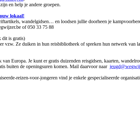
zijn en help je andere groepen.
ouw lokaal!
chriftartikels, wandelgidsen… en loodsen jullie doorheen je kampvoorbe
wijzer.be of 050 33 75 88
 dit is gratis)
jzer vzw. Ze duiken in hun reisbibliotheek of spreken hun netwerk van 
ek van Europa. Je kunt er gratis duizenden reisgidsen, kaarten, wandel
ratis buiten de openingsuren komen. Mail daarvoor naar
jeugd@wegwijz
rde-reizen-voor-jongeren vind je enkele gespecialiseerde organisaties