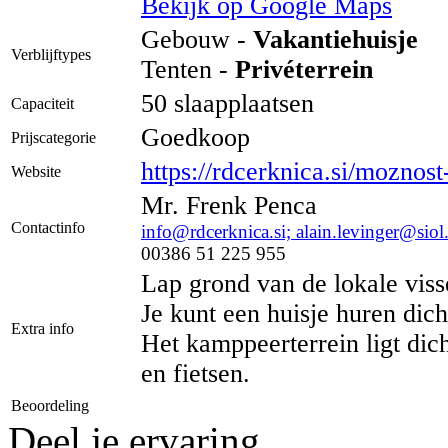
Bekijk op Google Maps
Gebouw -
Vakantiehuisje
Verblijftypes
Tenten -
Privéterrein
50 slaapplaatsen
Capaciteit
Goedkoop
Prijscategorie
https://rdcerknica.si/moznos
Website
Mr. Frenk Penca
Contactinfo
info@rdcerknica.si; alain.levinger@siol
00386 51 225 955
Lap grond van de lokale viss
Je kunt een huisje huren dich
Extra info
Het kamppeerterrein ligt dic
en fietsen.
Beoordeling
Deel je ervaring