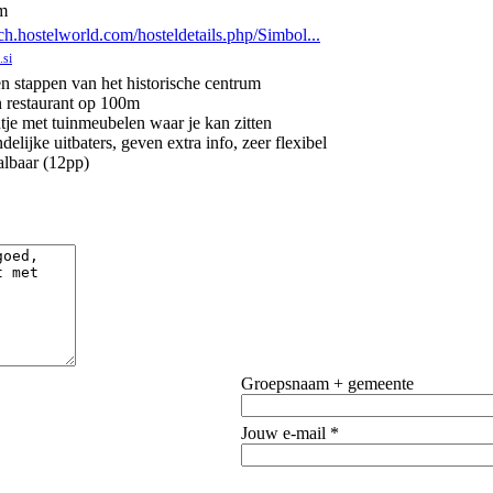
m
.hostelworld.com/hosteldetails.php/Simbol...
.si
n stappen van het historische centrum
 restaurant op 100m
ntje met tuinmeubelen waar je kan zitten
delijke uitbaters, geven extra info, zeer flexibel
albaar (12pp)
Groepsnaam + gemeente
Jouw e-mail *