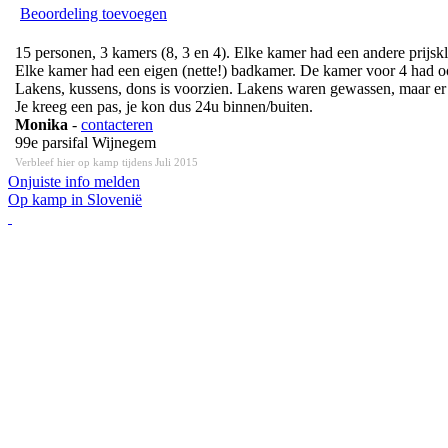
Beoordeling toevoegen
15 personen, 3 kamers (8, 3 en 4). Elke kamer had een andere prijskla
Elke kamer had een eigen (nette!) badkamer. De kamer voor 4 had o
Lakens, kussens, dons is voorzien. Lakens waren gewassen, maar er
Je kreeg een pas, je kon dus 24u binnen/buiten.
Monika
-
contacteren
99e parsifal Wijnegem
Verbleef hier op kamp tijdens Juli 2015
Onjuiste info melden
Op kamp in Slovenië