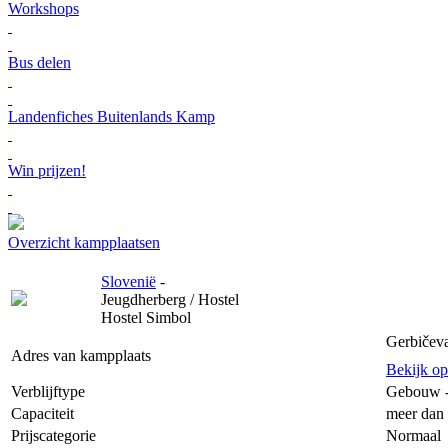
Workshops
Bus delen
Landenfiches Buitenlands Kamp
Win prijzen!
Overzicht kampplaatsen
Slovenië
-
Jeugdherberg / Hostel
Hostel Simbol
Gerbičeva
Adres van kampplaats
Bekijk o
Verblijftype
Gebouw 
Capaciteit
meer dan 
Prijscategorie
Normaal