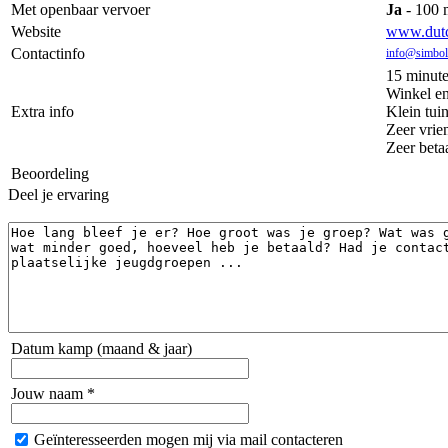
Met openbaar vervoer
Ja
- 100 
Website
www.dutch
Contactinfo
info@simbol
15 minute
Winkel en
Extra info
Klein tui
Zeer vrien
Zeer beta
Beoordeling
Deel je ervaring
Datum kamp (maand & jaar)
Jouw naam *
Geïnteresseerden mogen mij via mail contacteren