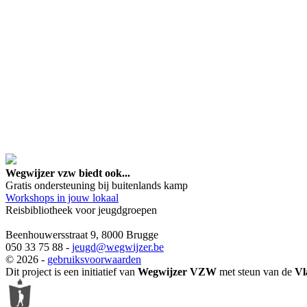
google maps embed lin
Wegwijzer vzw biedt ook...
Gratis ondersteuning bij buitenlands kamp
Workshops in jouw lokaal
Reisbibliotheek voor jeugdgroepen
Beenhouwersstraat 9, 8000 Brugge
050 33 75 88 -
jeugd
@wegwijzer.be
© 2026 -
gebruiksvoorwaarden
Dit project is een initiatief van
Wegwijzer VZW
met steun van de
Vl