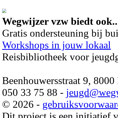
google maps embed lin
Wegwijzer vzw biedt ook..
Gratis ondersteuning bij b
Workshops in jouw lokaal
Reisbibliotheek voor jeugd
Beenhouwersstraat 9, 8000
050 33 75 88 -
jeugd
@wegw
© 2026 -
gebruiksvoorwaa
Dit project is een initiatief